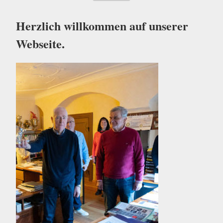
Start
Herzlich willkommen auf unserer
Webseite.
Aktuelles
Termine
Partnerstadt
Verein
Kontakt